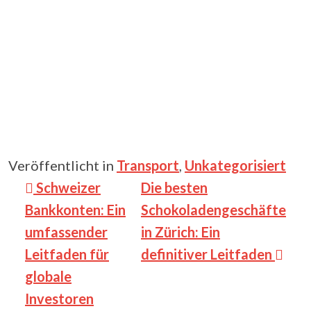
Veröffentlicht in
Transport
,
Unkategorisiert
Beitragsnavigation
Schweizer
Die besten
Bankkonten: Ein
Schokoladengeschäfte
umfassender
in Zürich: Ein
Leitfaden für
definitiver Leitfaden
globale
Investoren