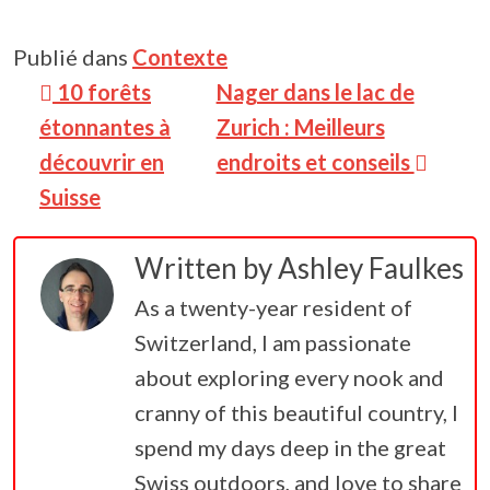
Publié dans
Contexte
Navigation des articles
10 forêts
Nager dans le lac de
étonnantes à
Zurich : Meilleurs
découvrir en
endroits et conseils
Suisse
Written by
Ashley Faulkes
As a twenty-year resident of
Switzerland, I am passionate
about exploring every nook and
cranny of this beautiful country, I
spend my days deep in the great
Swiss outdoors, and love to share