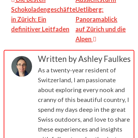
Schokoladengeschäfte
Uetliberg:
in Zürich: Ein
Panoramablick
definitiver Leitfaden
auf Zürich und die
Alpen
Written by
Ashley Faulkes
As a twenty-year resident of
Switzerland, I am passionate
about exploring every nook and
cranny of this beautiful country, I
spend my days deep in the great
Swiss outdoors, and love to share
these experiences and insights