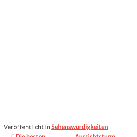
Veröffentlicht in
Sehenswürdigkeiten
Beitragsnavigation
Die besten
Aussichtsturm