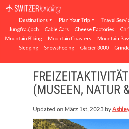
Hauptnavigation
Destinations
Plan Your Trip
Travel Servi
Jungfraujoch
Cable Cars
Cheese Factories
Chr
Mountain Biking
Mountain Coasters
Mountain Pas
Sledging
Snowshoeing
Glacier 3000
Grinde
FREIZEITAKTIVITÄ
(MUSEEN, NATUR 
Updated on
März 1st, 2023
by
Ashley