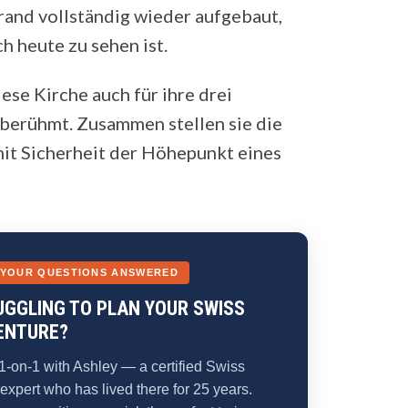
and vollständig wieder aufgebaut,
h heute zu sehen ist.
ese Kirche auch für ihre drei
berühmt. Zusammen stellen sie die
it Sicherheit der Höhepunkt eines
 YOUR QUESTIONS ANSWERED
UGGLING TO PLAN YOUR SWISS
ENTURE?
1-on-1 with Ashley — a certified Swiss
 expert who has lived there for 25 years.