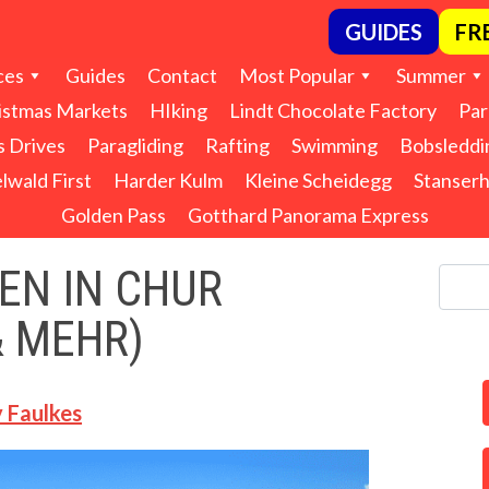
GUIDES
FR
ces
Guides
Contact
Most Popular
Summer
istmas Markets
HIking
Lindt Chocolate Factory
Par
s Drives
Paragliding
Rafting
Swimming
Bobsleddi
lwald First
Harder Kulm
Kleine Scheidegg
Stanser
Golden Pass
Gotthard Panorama Express
TEN IN CHUR
& MEHR)
 Faulkes