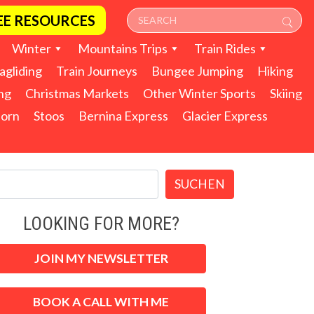
EE RESOURCES
Winter
Mountains Trips
Train Rides
agliding
Train Journeys
Bungee Jumping
Hiking
ng
Christmas Markets
Other Winter Sports
Skiing
horn
Stoos
Bernina Express
Glacier Express
SUCHEN
LOOKING FOR MORE?
JOIN MY NEWSLETTER
BOOK A CALL WITH ME