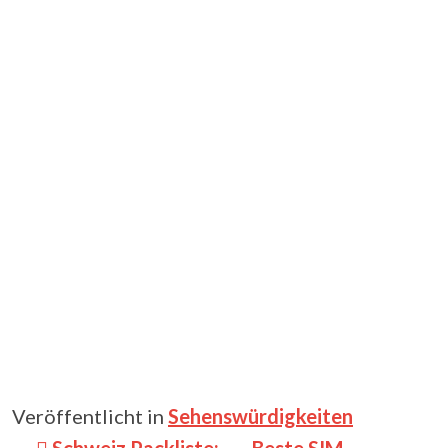
Veröffentlicht in
Sehenswürdigkeiten
Beitragsnavigation
Schweiz Packliste:
Beste SIM-