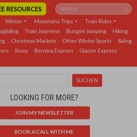
EE RESOURCES
Winter
Mountains Trips
Train Rides
agliding
Train Journeys
Bungee Jumping
Hiking
ng
Christmas Markets
Other Winter Sports
Skiing
horn
Stoos
Bernina Express
Glacier Express
SUCHEN
LOOKING FOR MORE?
JOIN MY NEWSLETTER
BOOK A CALL WITH ME