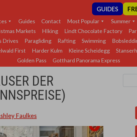
GUIDES
FR
ces
Guides
Contact
Most Popular
Summer
istmas Markets
HIking
Lindt Chocolate Factory
Par
s Drives
Paragliding
Rafting
Swimming
Bobsleddi
lwald First
Harder Kulm
Kleine Scheidegg
Stanser
Golden Pass
Gotthard Panorama Express
ÄUSER DER
NNSPREISE)
shley Faulkes