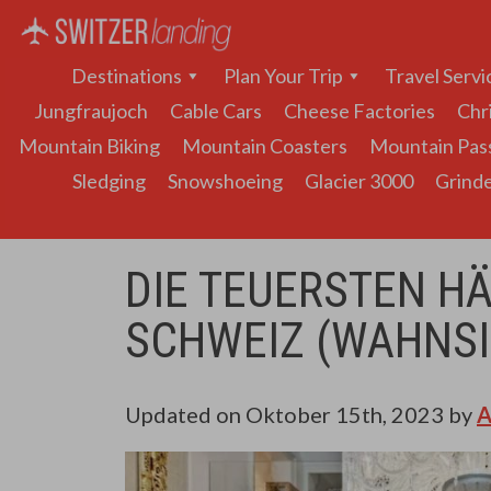
Hauptnavigation
Destinations
Plan Your Trip
Travel Servi
Jungfraujoch
Cable Cars
Cheese Factories
Chr
Mountain Biking
Mountain Coasters
Mountain Pas
Sledging
Snowshoeing
Glacier 3000
Grinde
DIE TEUERSTEN H
SCHWEIZ (WAHNSI
Updated on
Oktober 15th, 2023
by
A