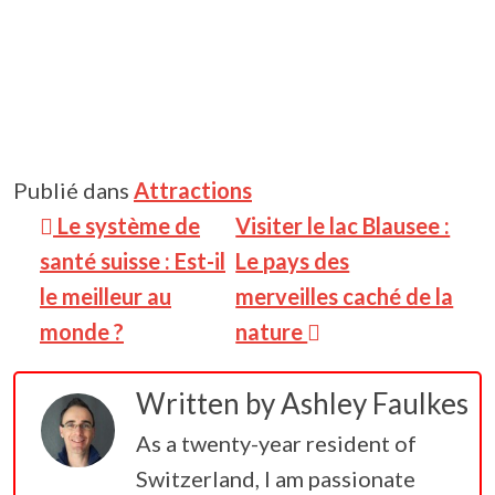
Publié dans
Attractions
Navigation des articles
Le système de
Visiter le lac Blausee :
santé suisse : Est-il
Le pays des
le meilleur au
merveilles caché de la
monde ?
nature
Written by
Ashley Faulkes
As a twenty-year resident of
Switzerland, I am passionate