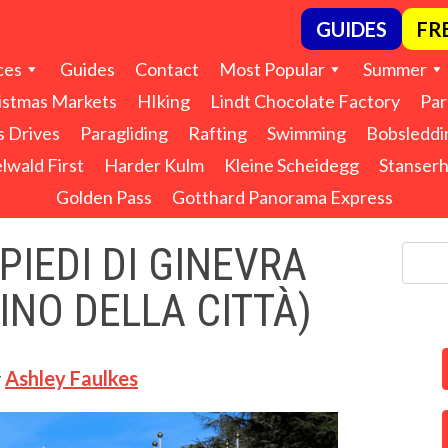
GUIDES
FR
ces
Guides
Contact
Most Popular
Summer
istmas Markets
HIking
Lindt Chocolate Factory
Par
s Drives
Paragliding
Rafting
Swimming
Bobsleddi
lwald First
Harder Kulm
Kleine Scheidegg
Stanser
Golden Pass
Gotthard Panorama Express
 PIEDI DI GINEVRA
INO DELLA CITTÀ)
y
Ashley Faulkes