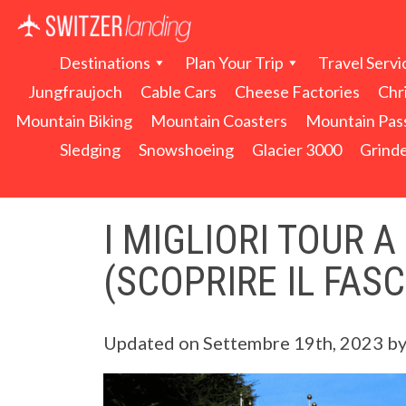
Navigazione principale
Destinations
Plan Your Trip
Travel Servi
Jungfraujoch
Cable Cars
Cheese Factories
Chr
Mountain Biking
Mountain Coasters
Mountain Pas
Sledging
Snowshoeing
Glacier 3000
Grinde
I MIGLIORI TOUR A
(SCOPRIRE IL FASC
Updated on
Settembre 19th, 2023
b