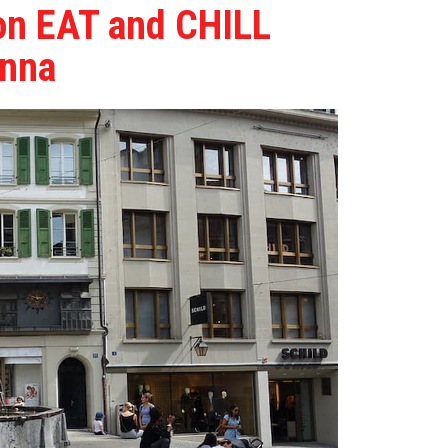
on EAT and CHILL
anna