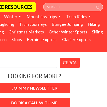
EE RESOURCES
Winter
Mountains Trips
Train Rides
agliding
Train Journeys
Bungee Jumping
Hiking
ng
Christmas Markets
Other Winter Sports
Skiing
horn
Stoos
Bernina Express
Glacier Express
CERCA
LOOKING FOR MORE?
JOIN MY NEWSLETTER
BOOK A CALL WITH ME