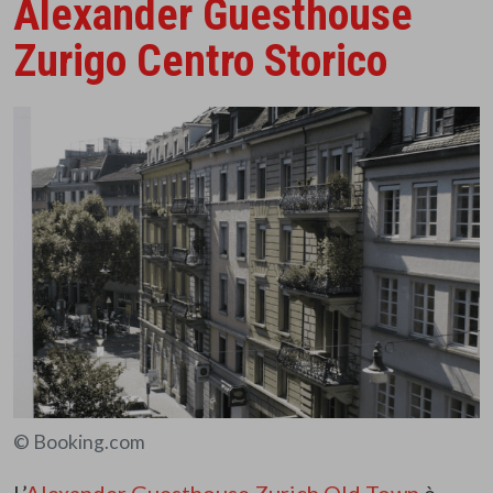
Alexander Guesthouse
Zurigo Centro Storico
© Booking.com
L’
Alexander Guesthouse Zurich Old Town
è