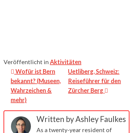
Veröffentlicht in
Aktivitäten
Beitragsnavigation
Wofür ist Bern
Uetliberg, Schweiz:
bekannt? (Museen,
Reiseführer für den
Wahrzeichen &
Zürcher Berg
mehr)
Written by
Ashley Faulkes
As a twenty-year resident of