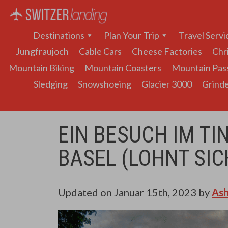
Hauptnavigation
Destinations
Plan Your Trip
Travel Servi
Jungfraujoch
Cable Cars
Cheese Factories
Chr
Mountain Biking
Mountain Coasters
Mountain Pas
Sledging
Snowshoeing
Glacier 3000
Grinde
EIN BESUCH IM TI
BASEL (LOHNT SIC
Updated on
Januar 15th, 2023
by
Ash