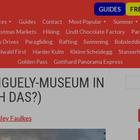
GUIDES
FR
ces
Guides
Contact
Most Popular
Summer
istmas Markets
HIking
Lindt Chocolate Factory
Par
s Drives
Paragliding
Rafting
Swimming
Bobsleddi
lwald First
Harder Kulm
Kleine Scheidegg
Stanser
Golden Pass
Gotthard Panorama Express
NGUELY-MUSEUM IN
H DAS?)
ley Faulkes