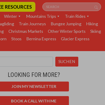
EE RESOURCES
Winter
Mountains Trips
Train Rides
agliding
Train Journeys
Bungee Jumping
Hiking
ng
Christmas Markets
Other Winter Sports
Skiing
horn
Stoos
Bernina Express
Glacier Express
SUCHEN
LOOKING FOR MORE?
JOIN MY NEWSLETTER
BOOK A CALL WITH ME