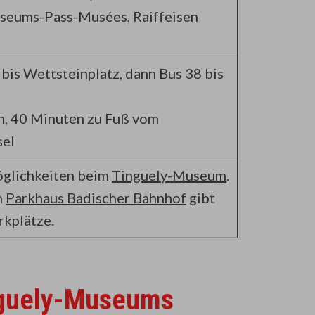
eums-Pass-Musées, Raiffeisen
 bis Wettsteinplatz, dann Bus 38 bis
ch, 40 Minuten zu Fuß vom
sel
glichkeiten beim
Tinguely-Museum
.
n
Parkhaus Badischer Bahnhof
gibt
rkplätze.
nguely-Museums